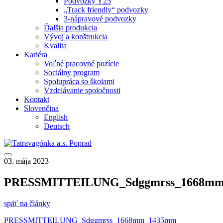
Podvozky Y25
„Track friendly“ podvozky
3-nápravové podvozky
Ďalšia produkcia
Vývoj a konštrukcia
Kvalita
Kariéra
Voľné pracovné pozície
Sociálny program
Spolupráca so školami
Vzdelávanie spoločnosti
Kontakt
Slovenčina
English
Deutsch
03. mája 2023
PRESSMITTEILUNG_Sdggmrss_1668m
späť na články
PRESSMITTEILUNG_Sdggmrss_1668mm_1435mm