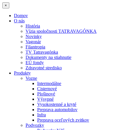
×
Domov
O nás
História
Vízia spoločnosti TATRAVAGÓNKA
Novinky
Vagonár
Filantropia
TV Tatravagónka
Dokumenty na stiahnutie
EÚ fondy
Zdravotné stredisko
Produkty
Vozne
Intermodálne
Cisternové
Plošinové
Výsypné
Vysokostenné a kryté
Preprava automobilov
Infra
Preprava oceľových zvitkov
Podvozky