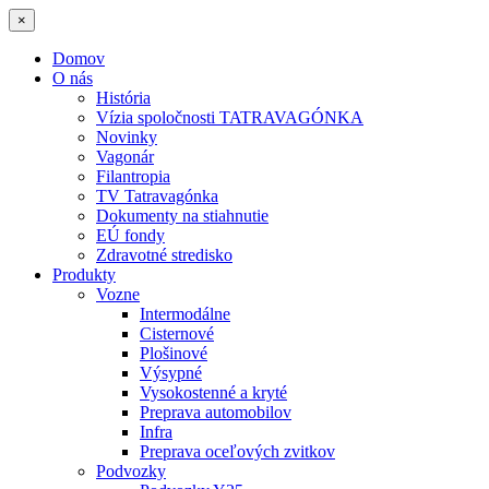
×
Domov
O nás
História
Vízia spoločnosti TATRAVAGÓNKA
Novinky
Vagonár
Filantropia
TV Tatravagónka
Dokumenty na stiahnutie
EÚ fondy
Zdravotné stredisko
Produkty
Vozne
Intermodálne
Cisternové
Plošinové
Výsypné
Vysokostenné a kryté
Preprava automobilov
Infra
Preprava oceľových zvitkov
Podvozky