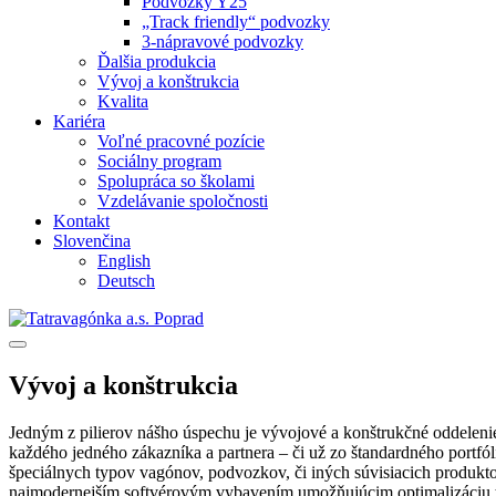
Podvozky Y25
„Track friendly“ podvozky
3-nápravové podvozky
Ďalšia produkcia
Vývoj a konštrukcia
Kvalita
Kariéra
Voľné pracovné pozície
Sociálny program
Spolupráca so školami
Vzdelávanie spoločnosti
Kontakt
Slovenčina
English
Deutsch
Vývoj a konštrukcia
Jedným z pilierov nášho úspechu je vývojové a konštrukčné oddele
každého jedného zákazníka a partnera – či už zo štandardného portfól
špeciálnych typov vagónov, podvozkov, či iných súvisiacich produk
najmodernejším softvérovým vybavením umožňujúcim optimalizáciu te