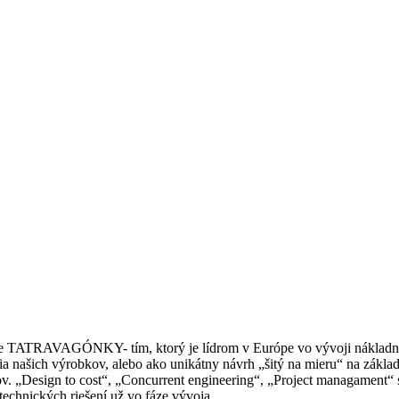
nie TATRAVAGÓNKY- tím, ktorý je lídrom v Európe vo vývoji nákladný
ia našich výrobkov, alebo ako unikátny návrh „šitý na mieru“ na zákla
tov. „Design to cost“, „Concurrent engineering“, „Project managamen
chnických riešení už vo fáze vývoja.