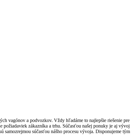
ch vagónov a podvozkov. Vždy hľadáme to najlepšie riešenie pre
de požiadaviek zákazníka a trhu. Súčasťou našej ponuky je aj vývoj
t“ sú samozrejmou súčasťou nášho procesu vývoja. Disponujeme tým