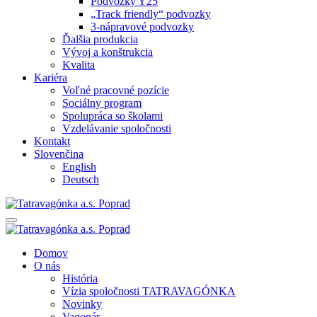
Podvozky Y25
„Track friendly“ podvozky
3-nápravové podvozky
Ďalšia produkcia
Vývoj a konštrukcia
Kvalita
Kariéra
Voľné pracovné pozície
Sociálny program
Spolupráca so školami
Vzdelávanie spoločnosti
Kontakt
Slovenčina
English
Deutsch
Domov
O nás
História
Vízia spoločnosti TATRAVAGÓNKA
Novinky
Vagonár