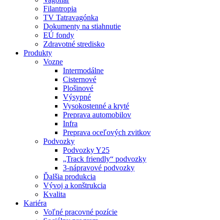
Filantropia
TV Tatravagónka
Dokumenty na stiahnutie
EÚ fondy
Zdravotné stredisko
Produkty
Vozne
Intermodálne
Cisternové
Plošinové
Výsypné
Vysokostenné a kryté
Preprava automobilov
Infra
Preprava oceľových zvitkov
Podvozky
Podvozky Y25
„Track friendly“ podvozky
3-nápravové podvozky
Ďalšia produkcia
Vývoj a konštrukcia
Kvalita
Kariéra
Voľné pracovné pozície