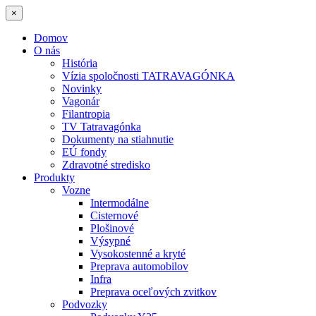
×
Domov
O nás
História
Vízia spoločnosti TATRAVAGÓNKA
Novinky
Vagonár
Filantropia
TV Tatravagónka
Dokumenty na stiahnutie
EÚ fondy
Zdravotné stredisko
Produkty
Vozne
Intermodálne
Cisternové
Plošinové
Výsypné
Vysokostenné a kryté
Preprava automobilov
Infra
Preprava oceľových zvitkov
Podvozky