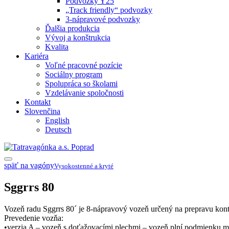
Podvozky Y25
„Track friendly“ podvozky
3-nápravové podvozky
Ďalšia produkcia
Vývoj a konštrukcia
Kvalita
Kariéra
Voľné pracovné pozície
Sociálny program
Spolupráca so školami
Vzdelávanie spoločnosti
Kontakt
Slovenčina
English
Deutsch
späť na vagóny
Vysokostenné a kryté
Sggrrs 80
Vozeň radu Sggrrs 80´ je 8-nápravový vozeň určený na prepravu kont
Prevedenie vozňa:
•verzia A – vozeň s doťažovacími plechmi – vozeň plní podmienku