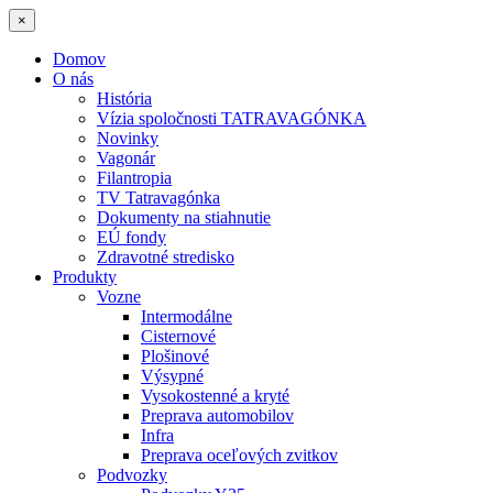
×
Domov
O nás
História
Vízia spoločnosti TATRAVAGÓNKA
Novinky
Vagonár
Filantropia
TV Tatravagónka
Dokumenty na stiahnutie
EÚ fondy
Zdravotné stredisko
Produkty
Vozne
Intermodálne
Cisternové
Plošinové
Výsypné
Vysokostenné a kryté
Preprava automobilov
Infra
Preprava oceľových zvitkov
Podvozky