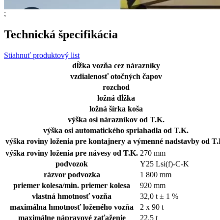
;
Technická špecifikácia
Stiahnuť produktový list
dĺžka vozňa cez nárazníky
vzdialenosť otočných čapov
rozchod
ložná dĺžka
ložná šírka koša
výška osi nárazníkov od T.K.
výška osi automatického spriahadla od T.K.
výška roviny loženia pre kontajnery a výmenné nadstavby od T.
výška roviny loženia pre návesy od T.K.
270 mm
podvozok
Y25 Lsi(f)-C-K
rázvor podvozka
1 800 mm
priemer kolesa/min. priemer kolesa
920 mm
vlastná hmotnosť vozňa
32,0 t ± 1 %
maximálna hmotnosť loženého vozňa
2 x 90 t
maximálne nápravové zaťaženie
22,5 t