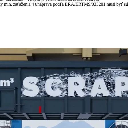
enky min. zaťaženia 4 t/náprava podľa ERA/ERTMS/033281 musí byť s