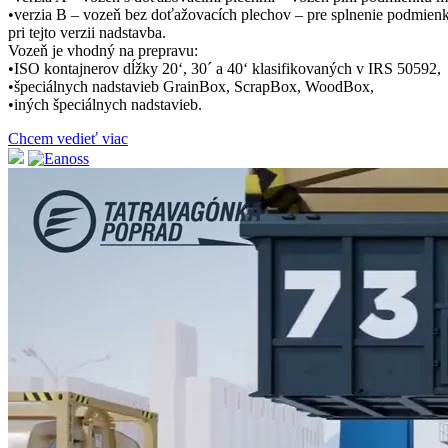
•verzia B – vozeň bez doťažovacích plechov – pre splnenie podmi
pri tejto verzii nadstavba.
Vozeň je vhodný na prepravu:
•ISO kontajnerov dĺžky 20‘, 30´ a 40‘ klasifikovaných v IRS 50592,
•špeciálnych nadstavieb GrainBox, ScrapBox, WoodBox,
•iných špeciálnych nadstavieb.
Chcem vedieť viac