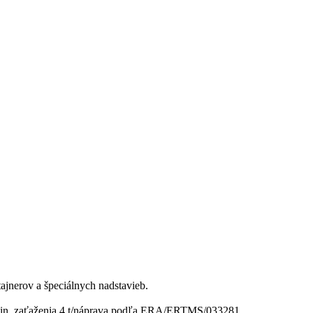
ajnerov a špeciálnych nadstavieb.
 min. zaťaženia 4 t/náprava podľa ERA/ERTMS/033281,