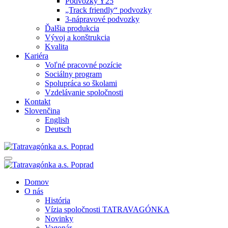
Podvozky Y25
„Track friendly“ podvozky
3-nápravové podvozky
Ďalšia produkcia
Vývoj a konštrukcia
Kvalita
Kariéra
Voľné pracovné pozície
Sociálny program
Spolupráca so školami
Vzdelávanie spoločnosti
Kontakt
Slovenčina
English
Deutsch
Domov
O nás
História
Vízia spoločnosti TATRAVAGÓNKA
Novinky
Vagonár