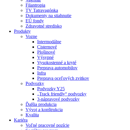
Filantropia
TV Tatravagónka
Dokumenty na stiahnutie
EÚ fondy
Zdravotné stredisko
Produkty
Vozne
Intermodálne
Cisternové
Plošinové
Výsypné
Vysokostenné a kryté
Preprava automobilov
Infra
Preprava oceľových zvitkov
Podvozky
Podvozky Y25
„Track friendly“ podvozky
3-nápravové podvozky
Ďalšia produkcia
Vývoj a konštrukcia
Kvalita
Kariéra
Voľné pracovné pozície