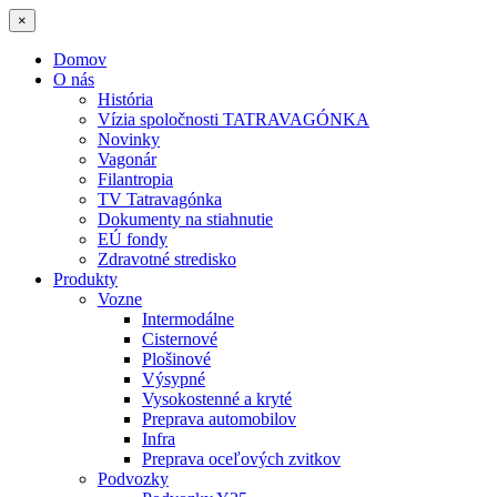
×
Domov
O nás
História
Vízia spoločnosti TATRAVAGÓNKA
Novinky
Vagonár
Filantropia
TV Tatravagónka
Dokumenty na stiahnutie
EÚ fondy
Zdravotné stredisko
Produkty
Vozne
Intermodálne
Cisternové
Plošinové
Výsypné
Vysokostenné a kryté
Preprava automobilov
Infra
Preprava oceľových zvitkov
Podvozky