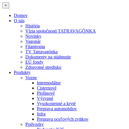
×
Domov
O nás
História
Vízia spoločnosti TATRAVAGÓNKA
Novinky
Vagonár
Filantropia
TV Tatravagónka
Dokumenty na stiahnutie
EÚ fondy
Zdravotné stredisko
Produkty
Vozne
Intermodálne
Cisternové
Plošinové
Výsypné
Vysokostenné a kryté
Preprava automobilov
Infra
Preprava oceľových zvitkov
Podvozky