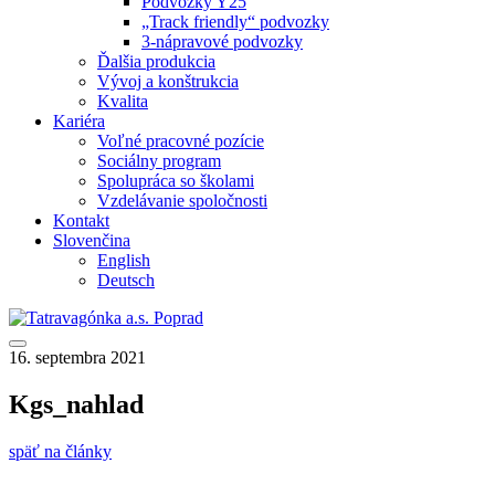
Podvozky Y25
„Track friendly“ podvozky
3-nápravové podvozky
Ďalšia produkcia
Vývoj a konštrukcia
Kvalita
Kariéra
Voľné pracovné pozície
Sociálny program
Spolupráca so školami
Vzdelávanie spoločnosti
Kontakt
Slovenčina
English
Deutsch
16. septembra 2021
Kgs_nahlad
späť na články