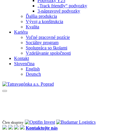
Podvozky Y25
„Track friendly“ podvozky
3-nápravové podvozky
Ďalšia produkcia
Vývoj a konštrukcia
Kvalita
Kariéra
Voľné pracovné pozície
Sociálny program
Spolupráca so školami
Vzdelávanie spoločnosti
Kontakt
Slovenčina
English
Deutsch
Člen skupiny
Kontaktujte nás