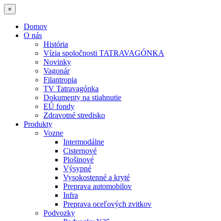
×
Domov
O nás
História
Vízia spoločnosti TATRAVAGÓNKA
Novinky
Vagonár
Filantropia
TV Tatravagónka
Dokumenty na stiahnutie
EÚ fondy
Zdravotné stredisko
Produkty
Vozne
Intermodálne
Cisternové
Plošinové
Výsypné
Vysokostenné a kryté
Preprava automobilov
Infra
Preprava oceľových zvitkov
Podvozky