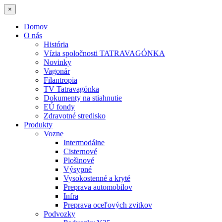
×
Domov
O nás
História
Vízia spoločnosti TATRAVAGÓNKA
Novinky
Vagonár
Filantropia
TV Tatravagónka
Dokumenty na stiahnutie
EÚ fondy
Zdravotné stredisko
Produkty
Vozne
Intermodálne
Cisternové
Plošinové
Výsypné
Vysokostenné a kryté
Preprava automobilov
Infra
Preprava oceľových zvitkov
Podvozky