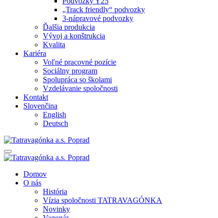
Podvozky Y25
„Track friendly“ podvozky
3-nápravové podvozky
Ďalšia produkcia
Vývoj a konštrukcia
Kvalita
Kariéra
Voľné pracovné pozície
Sociálny program
Spolupráca so školami
Vzdelávanie spoločnosti
Kontakt
Slovenčina
English
Deutsch
Domov
O nás
História
Vízia spoločnosti TATRAVAGÓNKA
Novinky
Vagonár