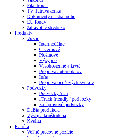
Filantropia
TV Tatravagónka
Dokumenty na stiahnutie
EÚ fondy
Zdravotné stredisko
Produkty
Vozne
Intermodálne
Cisternové
Plošinové
Výsypné
Vysokostenné a kryté
Preprava automobilov
Infra
Preprava oceľových zvitkov
Podvozky
Podvozky Y25
„Track friendly“ podvozky
3-nápravové podvozky
Ďalšia produkcia
Vývoj a konštrukcia
Kvalita
Kariéra
Voľné pracovné pozície