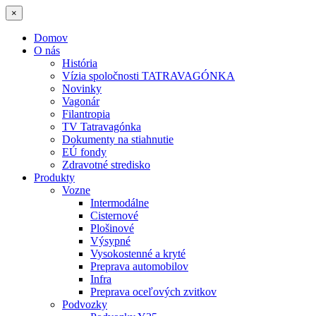
×
Domov
O nás
História
Vízia spoločnosti TATRAVAGÓNKA
Novinky
Vagonár
Filantropia
TV Tatravagónka
Dokumenty na stiahnutie
EÚ fondy
Zdravotné stredisko
Produkty
Vozne
Intermodálne
Cisternové
Plošinové
Výsypné
Vysokostenné a kryté
Preprava automobilov
Infra
Preprava oceľových zvitkov
Podvozky