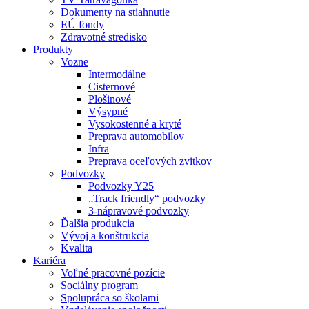
Dokumenty na stiahnutie
EÚ fondy
Zdravotné stredisko
Produkty
Vozne
Intermodálne
Cisternové
Plošinové
Výsypné
Vysokostenné a kryté
Preprava automobilov
Infra
Preprava oceľových zvitkov
Podvozky
Podvozky Y25
„Track friendly“ podvozky
3-nápravové podvozky
Ďalšia produkcia
Vývoj a konštrukcia
Kvalita
Kariéra
Voľné pracovné pozície
Sociálny program
Spolupráca so školami