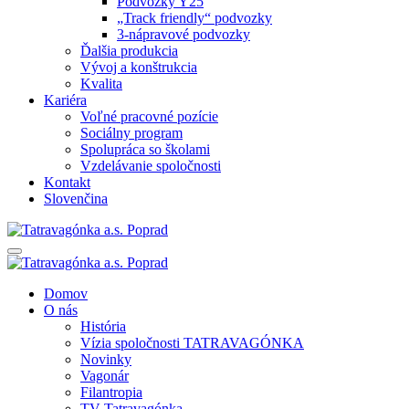
Podvozky Y25
„Track friendly“ podvozky
3-nápravové podvozky
Ďalšia produkcia
Vývoj a konštrukcia
Kvalita
Kariéra
Voľné pracovné pozície
Sociálny program
Spolupráca so školami
Vzdelávanie spoločnosti
Kontakt
Slovenčina
Domov
O nás
História
Vízia spoločnosti TATRAVAGÓNKA
Novinky
Vagonár
Filantropia
TV Tatravagónka