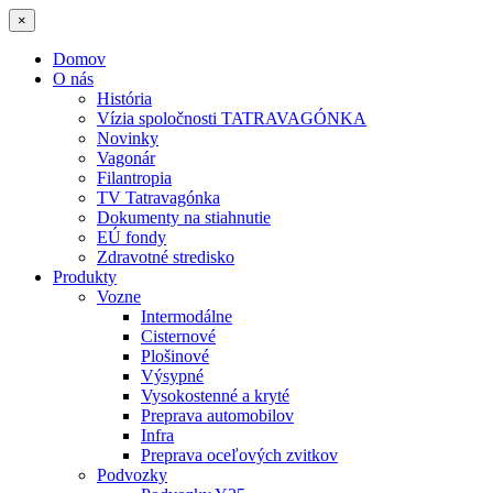
×
Domov
O nás
História
Vízia spoločnosti TATRAVAGÓNKA
Novinky
Vagonár
Filantropia
TV Tatravagónka
Dokumenty na stiahnutie
EÚ fondy
Zdravotné stredisko
Produkty
Vozne
Intermodálne
Cisternové
Plošinové
Výsypné
Vysokostenné a kryté
Preprava automobilov
Infra
Preprava oceľových zvitkov
Podvozky