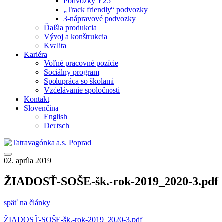
Podvozky Y25
„Track friendly“ podvozky
3-nápravové podvozky
Ďalšia produkcia
Vývoj a konštrukcia
Kvalita
Kariéra
Voľné pracovné pozície
Sociálny program
Spolupráca so školami
Vzdelávanie spoločnosti
Kontakt
Slovenčina
English
Deutsch
02. apríla 2019
ŽIADOSŤ-SOŠE-šk.-rok-2019_2020-3.pdf
späť na články
ŽIADOSŤ-SOŠE-šk.-rok-2019_2020-3.pdf