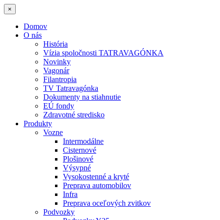
×
Domov
O nás
História
Vízia spoločnosti TATRAVAGÓNKA
Novinky
Vagonár
Filantropia
TV Tatravagónka
Dokumenty na stiahnutie
EÚ fondy
Zdravotné stredisko
Produkty
Vozne
Intermodálne
Cisternové
Plošinové
Výsypné
Vysokostenné a kryté
Preprava automobilov
Infra
Preprava oceľových zvitkov
Podvozky