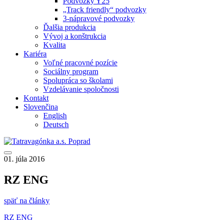
Podvozky Y25
„Track friendly“ podvozky
3-nápravové podvozky
Ďalšia produkcia
Vývoj a konštrukcia
Kvalita
Kariéra
Voľné pracovné pozície
Sociálny program
Spolupráca so školami
Vzdelávanie spoločnosti
Kontakt
Slovenčina
English
Deutsch
01. júla 2016
RZ ENG
späť na články
RZ ENG