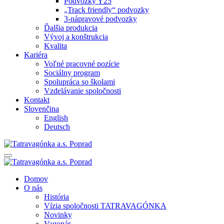
Podvozky Y25
„Track friendly“ podvozky
3-nápravové podvozky
Ďalšia produkcia
Vývoj a konštrukcia
Kvalita
Kariéra
Voľné pracovné pozície
Sociálny program
Spolupráca so školami
Vzdelávanie spoločnosti
Kontakt
Slovenčina
English
Deutsch
Domov
O nás
História
Vízia spoločnosti TATRAVAGÓNKA
Novinky
Vagonár