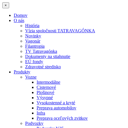
×
Domov
O nás
História
Vízia spoločnosti TATRAVAGÓNKA
Novinky
Vagonár
Filantropia
TV Tatravagónka
Dokumenty na stiahnutie
EÚ fondy
Zdravotné stredisko
Produkty
Vozne
Intermodálne
Cisternové
Plošinové
Výsypné
Vysokostenné a kryté
Preprava automobilov
Infra
Preprava oceľových zvitkov
Podvozky