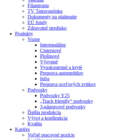
Filantropia
TV Tatravagónka
Dokumenty na stiahnutie
EÚ fondy
Zdravotné stredisko
Produkty
Vozne
Intermodálne
Cisternové
Plošinové
Výsypné
Vysokostenné a kryté
Preprava automobilov
Infra
Preprava oceľových zvitkov
Podvozky
Podvozky Y25
„Track friendly“ podvozky
3-nápravové podvozky
Ďalšia produkcia
Vývoj a konštrukcia
Kvalita
Kariéra
Voľné pracovné pozície