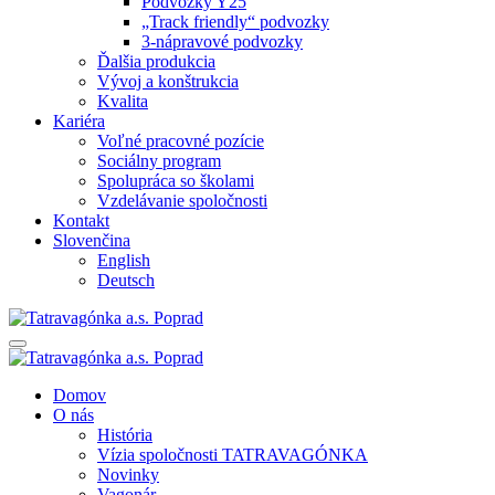
Podvozky Y25
„Track friendly“ podvozky
3-nápravové podvozky
Ďalšia produkcia
Vývoj a konštrukcia
Kvalita
Kariéra
Voľné pracovné pozície
Sociálny program
Spolupráca so školami
Vzdelávanie spoločnosti
Kontakt
Slovenčina
English
Deutsch
Domov
O nás
História
Vízia spoločnosti TATRAVAGÓNKA
Novinky
Vagonár