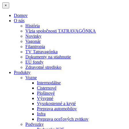
×
Domov
O nás
História
Vízia spoločnosti TATRAVAGÓNKA
Novinky
Vagonár
Filantropia
TV Tatravagónka
Dokumenty na stiahnutie
EÚ fondy
Zdravotné stredisko
Produkty
Vozne
Intermodálne
Cisternové
Plošinové
Výsypné
Vysokostenné a kryté
Preprava automobilov
Infra
Preprava oceľových zvitkov
Podvozky