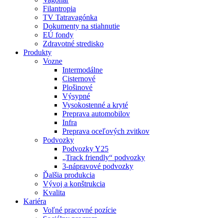
Filantropia
TV Tatravagónka
Dokumenty na stiahnutie
EÚ fondy
Zdravotné stredisko
Produkty
Vozne
Intermodálne
Cisternové
Plošinové
Výsypné
Vysokostenné a kryté
Preprava automobilov
Infra
Preprava oceľových zvitkov
Podvozky
Podvozky Y25
„Track friendly“ podvozky
3-nápravové podvozky
Ďalšia produkcia
Vývoj a konštrukcia
Kvalita
Kariéra
Voľné pracovné pozície