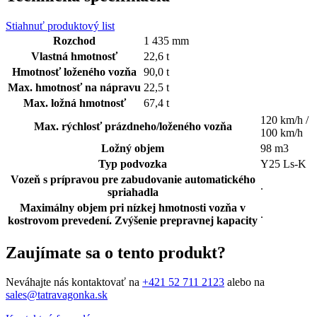
Stiahnuť produktový list
Rozchod
1 435 mm
Vlastná hmotnosť
22,6 t
Hmotnosť loženého vozňa
90,0 t
Max. hmotnosť na nápravu
22,5 t
Max. ložná hmotnosť
67,4 t
120 km/h /
Max. rýchlosť prázdneho/loženého vozňa
100 km/h
Ložný objem
98 m3
Typ podvozka
Y25 Ls-K
Vozeň s prípravou pre zabudovanie automatického
.
spriahadla
Maximálny objem pri nízkej hmotnosti vozňa v
.
kostrovom prevedení. Zvýšenie prepravnej kapacity
Zaujímate sa o tento produkt?
Neváhajte nás kontaktovať na
+421 52 711 2123
alebo na
sales@tatravagonka.sk