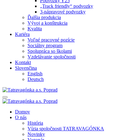
Podvozky Y25
„Track friendly“ podvozky
3-nápravové podvozky
Ďalšia produkcia
Vývoj a konštrukcia
Kvalita
Kariéra
Voľné pracovné pozície
Sociálny program
Spolupráca so školami
Vzdelávanie spoločnosti
Kontakt
Slovenčina
English
Deutsch
Domov
O nás
História
Vízia spoločnosti TATRAVAGÓNKA
Novinky
Vagonár