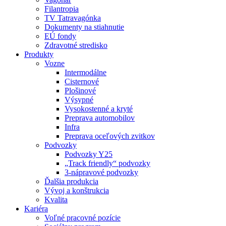
Filantropia
TV Tatravagónka
Dokumenty na stiahnutie
EÚ fondy
Zdravotné stredisko
Produkty
Vozne
Intermodálne
Cisternové
Plošinové
Výsypné
Vysokostenné a kryté
Preprava automobilov
Infra
Preprava oceľových zvitkov
Podvozky
Podvozky Y25
„Track friendly“ podvozky
3-nápravové podvozky
Ďalšia produkcia
Vývoj a konštrukcia
Kvalita
Kariéra
Voľné pracovné pozície