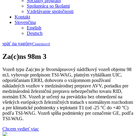
Sociálny program
Spolupráca so školami
Vzdelávanie spoločnosti
Kontakt
Slovenčina
English
Deutsch
späť na vagóny
Cisternové
Za(c)ns 98m 3
Vozeň typu Za(c)ns je štvornápravový nádržkový vozeň objemu 98
m3, vyhovuje predpisom TSI­‐WAG, platným vyhláškam UIC,
odporúčaniam ERRI, dohovoru o vzájomnom používaní
nákladných vozňov v medzinárodnej preprave AVV, poriadku pre
medzinárodnú železničnú prepravu nebezpečného tovaru RID,
normám EN. Vozeň je určený na prevádzku bez obmedzení na
všetkých európskych železničných tratiach s normálnym rozchodom
a pre klimatické podmienky s teplotami T1 (od -25 °C do +40 °C)
podľa TSI­‐WAG. Vozeň spĺňa podmienky pre označenie GE, podľa
TSI­‐WAG.
Chcem vedieť viac