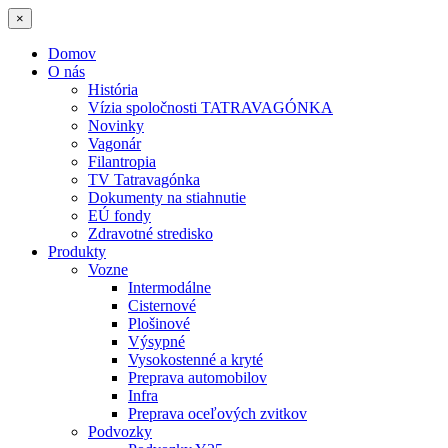
×
Domov
O nás
História
Vízia spoločnosti TATRAVAGÓNKA
Novinky
Vagonár
Filantropia
TV Tatravagónka
Dokumenty na stiahnutie
EÚ fondy
Zdravotné stredisko
Produkty
Vozne
Intermodálne
Cisternové
Plošinové
Výsypné
Vysokostenné a kryté
Preprava automobilov
Infra
Preprava oceľových zvitkov
Podvozky