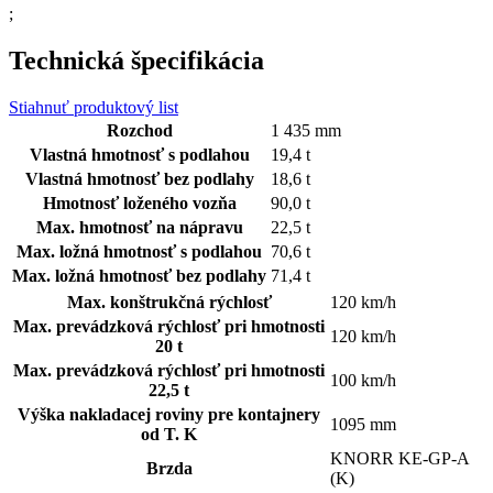
;
Technická špecifikácia
Stiahnuť produktový list
Rozchod
1 435 mm
Vlastná hmotnosť s podlahou
19,4 t
Vlastná hmotnosť bez podlahy
18,6 t
Hmotnosť loženého vozňa
90,0 t
Max. hmotnosť na nápravu
22,5 t
Max. ložná hmotnosť s podlahou
70,6 t
Max. ložná hmotnosť bez podlahy
71,4 t
Max. konštrukčná rýchlosť
120 km/h
Max. prevádzková rýchlosť pri hmotnosti
120 km/h
20 t
Max. prevádzková rýchlosť pri hmotnosti
100 km/h
22,5 t
Výška nakladacej roviny pre kontajnery
1095 mm
od T. K
KNORR KE-GP-A
Brzda
(K)