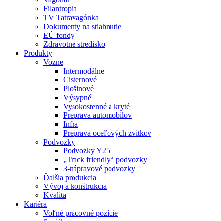
Filantropia
TV Tatravagónka
Dokumenty na stiahnutie
EÚ fondy
Zdravotné stredisko
Produkty
Vozne
Intermodálne
Cisternové
Plošinové
Výsypné
Vysokostenné a kryté
Preprava automobilov
Infra
Preprava oceľových zvitkov
Podvozky
Podvozky Y25
„Track friendly“ podvozky
3-nápravové podvozky
Ďalšia produkcia
Vývoj a konštrukcia
Kvalita
Kariéra
Voľné pracovné pozície