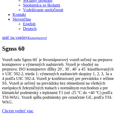
Sociálny program
Spolupráca so školami
Vzdelávanie spoločnosti
Kontakt
Slovenčina
English
Deutsch
späť na vagóny
Kontajnerové
Sgnss 60
Vozeň radu Sgnss 60 ́ je štvornápravový vozeň určený na prepravu
kontajnerov a výmenných nadstavieb. Vozeň je vhodný na
prepravu: ISO kontajnerov dĺžky 20 ́, 30 ́, 40 ́ a 45 ́ klasifikovaných
v UIC 592-2, trieda 1; výmenných nadstavieb skupiny 1, 2, 3, 3a a
4 podľa UIC 592-4. Vozeň je konštruovaný pre prevádzku v režime
SS. Vozeň je určený na prevádzku bez obmedzení na všetkých
európskych železničných tratiach s normálnym rozchodom a pre
klimatické podmienky s teplotami T1 (od -25 °C do +40 °C) podľa
TSI-WAG. Vozeň spĺňa podmienky pre označenie GE, podľa TSI-
WAG.
Chcem vedieť viac