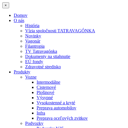
×
Domov
O nás
História
Vízia spoločnosti TATRAVAGÓNKA
Novinky
Vagonár
Filantropia
TV Tatravagónka
Dokumenty na stiahnutie
EÚ fondy
Zdravotné stredisko
Produkty
Vozne
Intermodálne
Cisternové
Plošinové
Výsypné
Vysokostenné a kryté
Preprava automobilov
Infra
Preprava oceľových zvitkov
Podvozky