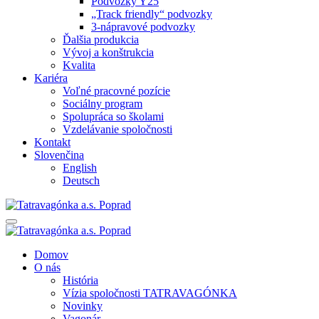
Podvozky Y25
„Track friendly“ podvozky
3-nápravové podvozky
Ďalšia produkcia
Vývoj a konštrukcia
Kvalita
Kariéra
Voľné pracovné pozície
Sociálny program
Spolupráca so školami
Vzdelávanie spoločnosti
Kontakt
Slovenčina
English
Deutsch
Domov
O nás
História
Vízia spoločnosti TATRAVAGÓNKA
Novinky
Vagonár