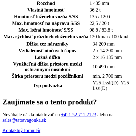
Rozchod
1 435 mm
Vlastná hmotnosť
36,2 t
Hmotnosť loženého vozňa S/SS
135 / 120 t
Max. hmotnosť na nápravu S/SS
22,5 / 20 t
Max. ložná hmotnosť S/SS
98,8 / 83,8 t
Max. rýchlosť prázdneho/loženého vozňa
120 km/h / 100 km/h
Dĺžka cez nárazníky
34 200 mm
Vzdialenosť otočných čapov
2 x 14 200 mm
Ložná dĺžka
2 x 16 185 mm
Využiteľná dĺžka priestoru medzi
10 490 mm
ochrannými nosníkmi
Šírka priestoru medzi pozdĺžnikmi
min. 2 700 mm
Y25 Lssif(D); Y25
Typ podvozka
Lssi(D)
Zaujímate sa o tento produkt?
Neváhajte nás kontaktovať na
+421 52 711 2123
alebo na
sales@tatravagonka.sk
Kontaktný formulár