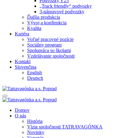
Podvozky Y25
„Track friendly“ podvozky
3-nápravové podvozky
Ďalšia produkcia
Vývoj a konštrukcia
Kvalita
Kariéra
Voľné pracovné pozície
Sociálny program
Spolupráca so školami
Vzdelávanie spoločnosti
Kontakt
Slovenčina
English
Deutsch
Domov
O nás
História
Vízia spoločnosti TATRAVAGÓNKA
Novinky
Vagonár