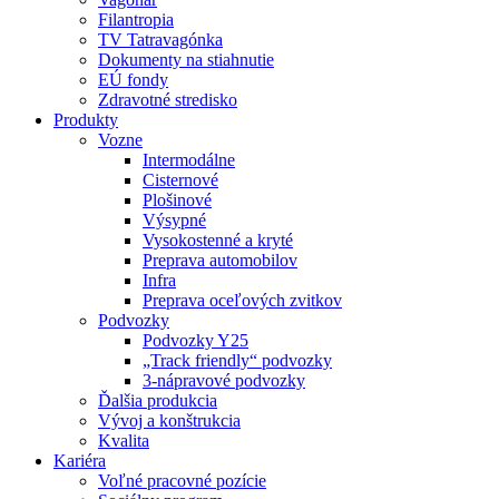
Filantropia
TV Tatravagónka
Dokumenty na stiahnutie
EÚ fondy
Zdravotné stredisko
Produkty
Vozne
Intermodálne
Cisternové
Plošinové
Výsypné
Vysokostenné a kryté
Preprava automobilov
Infra
Preprava oceľových zvitkov
Podvozky
Podvozky Y25
„Track friendly“ podvozky
3-nápravové podvozky
Ďalšia produkcia
Vývoj a konštrukcia
Kvalita
Kariéra
Voľné pracovné pozície