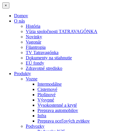
×
Domov
O nás
História
Vízia spoločnosti TATRAVAGÓNKA
Novinky
Vagonár
Filantropia
TV Tatravagónka
Dokumenty na stiahnutie
EÚ fondy
Zdravotné stredisko
Produkty
Vozne
Intermodálne
Cisternové
Plošinové
Výsypné
Vysokostenné a kryté
Preprava automobilov
Infra
Preprava oceľových zvitkov
Podvozky