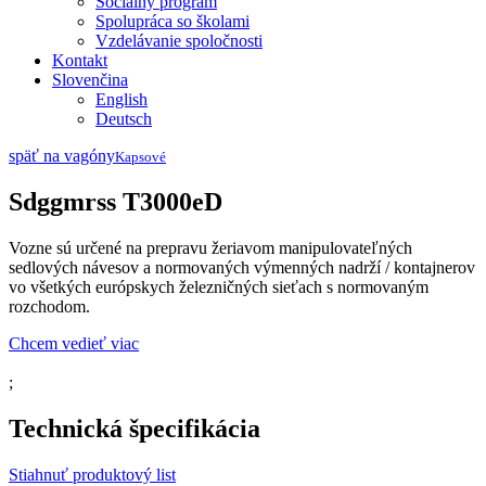
Sociálny program
Spolupráca so školami
Vzdelávanie spoločnosti
Kontakt
Slovenčina
English
Deutsch
späť na vagóny
Kapsové
Sdggmrss T3000eD
Vozne sú určené na prepravu žeriavom manipulovateľných
sedlových návesov a normovaných výmenných nadrží / kontajnerov
vo všetkých európskych železničných sieťach s normovaným
rozchodom.
Chcem vedieť viac
;
Technická špecifikácia
Stiahnuť produktový list