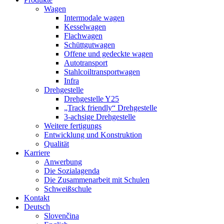
Wagen
Intermodale wagen
Kesselwagen
Flachwagen
Schüttgutwagen
Offene und gedeckte wagen
Autotransport
Stahlcoiltransportwagen
Infra
Drehgestelle
Drehgestelle Y25
„Track friendly“ Drehgestelle
3-achsige Drehgestelle
Weitere fertigungs
Entwicklung und Konstruktion
Qualität
Karriere
Anwerbung
Die Sozialagenda
Die Zusammenarbeit mit Schulen
Schweißschule
Kontakt
Deutsch
Slovenčina