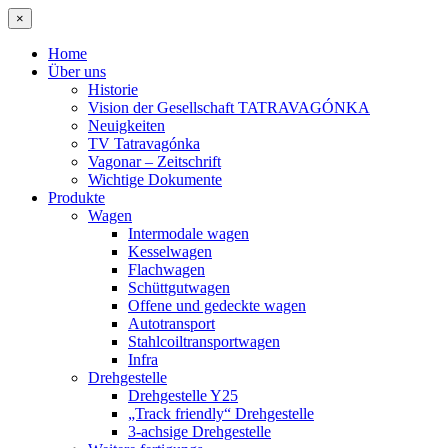
×
Home
Über uns
Historie
Vision der Gesellschaft TATRAVAGÓNKA
Neuigkeiten
TV Tatravagónka
Vagonar – Zeitschrift
Wichtige Dokumente
Produkte
Wagen
Intermodale wagen
Kesselwagen
Flachwagen
Schüttgutwagen
Offene und gedeckte wagen
Autotransport
Stahlcoiltransportwagen
Infra
Drehgestelle
Drehgestelle Y25
„Track friendly“ Drehgestelle
3-achsige Drehgestelle