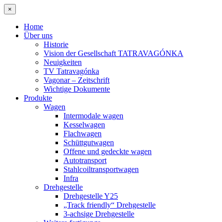
×
Home
Über uns
Historie
Vision der Gesellschaft TATRAVAGÓNKA
Neuigkeiten
TV Tatravagónka
Vagonar – Zeitschrift
Wichtige Dokumente
Produkte
Wagen
Intermodale wagen
Kesselwagen
Flachwagen
Schüttgutwagen
Offene und gedeckte wagen
Autotransport
Stahlcoiltransportwagen
Infra
Drehgestelle
Drehgestelle Y25
„Track friendly“ Drehgestelle
3-achsige Drehgestelle