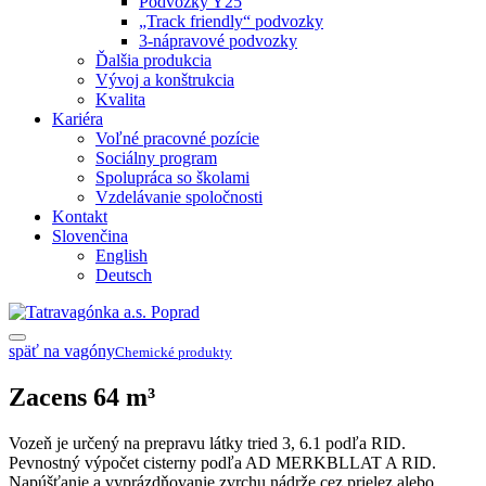
Podvozky Y25
„Track friendly“ podvozky
3-nápravové podvozky
Ďalšia produkcia
Vývoj a konštrukcia
Kvalita
Kariéra
Voľné pracovné pozície
Sociálny program
Spolupráca so školami
Vzdelávanie spoločnosti
Kontakt
Slovenčina
English
Deutsch
späť na vagóny
Chemické produkty
Zacens 64 m³
Vozeň je určený na prepravu látky tried 3, 6.1 podľa RID.
Pevnostný výpočet cisterny podľa AD MERKBLLAT A RID.
Napúšťanie a vyprázdňovanie zvrchu nádrže cez prielez alebo