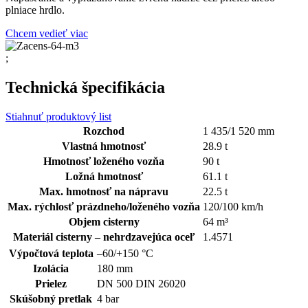
plniace hrdlo.
Chcem vedieť viac
;
Technická špecifikácia
Stiahnuť produktový list
Rozchod
1 435/1 520 mm
Vlastná hmotnosť
28.9 t
Hmotnosť loženého vozňa
90 t
Ložná hmotnosť
61.1 t
Max. hmotnosť na nápravu
22.5 t
Max. rýchlosť prázdneho/loženého vozňa
120/100 km/h
Objem cisterny
64 m³
Materiál cisterny – nehrdzavejúca oceľ
1.4571
Výpočtová teplota
–60/+150 °C
Izolácia
180 mm
Prielez
DN 500 DIN 26020
Skúšobný pretlak
4 bar