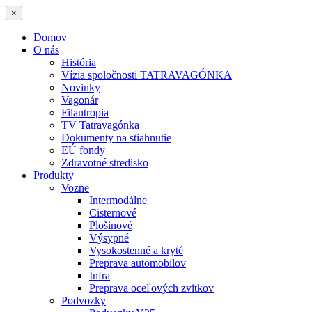
×
Domov
O nás
História
Vízia spoločnosti TATRAVAGÓNKA
Novinky
Vagonár
Filantropia
TV Tatravagónka
Dokumenty na stiahnutie
EÚ fondy
Zdravotné stredisko
Produkty
Vozne
Intermodálne
Cisternové
Plošinové
Výsypné
Vysokostenné a kryté
Preprava automobilov
Infra
Preprava oceľových zvitkov
Podvozky