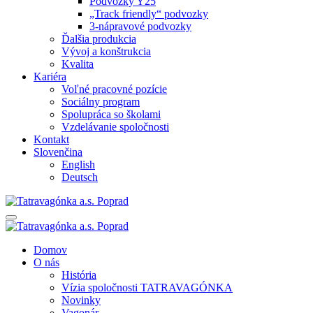
Podvozky Y25
„Track friendly“ podvozky
3-nápravové podvozky
Ďalšia produkcia
Vývoj a konštrukcia
Kvalita
Kariéra
Voľné pracovné pozície
Sociálny program
Spolupráca so školami
Vzdelávanie spoločnosti
Kontakt
Slovenčina
English
Deutsch
Domov
O nás
História
Vízia spoločnosti TATRAVAGÓNKA
Novinky
Vagonár