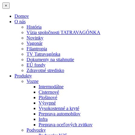
×
Domov
O nás
História
Vízia spoločnosti TATRAVAGÓNKA
Novinky
Vagonár
Filantropia
TV Tatravagónka
Dokumenty na stiahnutie
EÚ fondy
Zdravotné stredisko
Produkty
Vozne
Intermodálne
Cisternové
Plošinové
Výsypné
Vysokostenné a kryté
Preprava automobilov
Infra
Preprava oceľových zvitkov
Podvozky