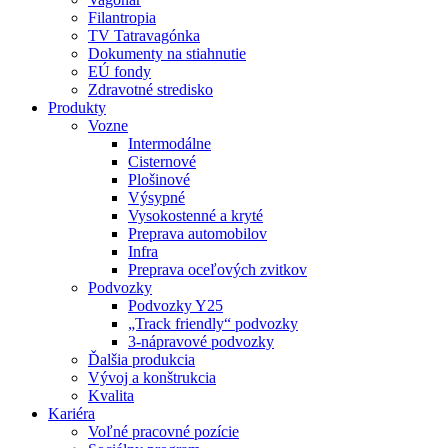
Filantropia
TV Tatravagónka
Dokumenty na stiahnutie
EÚ fondy
Zdravotné stredisko
Produkty
Vozne
Intermodálne
Cisternové
Plošinové
Výsypné
Vysokostenné a kryté
Preprava automobilov
Infra
Preprava oceľových zvitkov
Podvozky
Podvozky Y25
„Track friendly“ podvozky
3-nápravové podvozky
Ďalšia produkcia
Vývoj a konštrukcia
Kvalita
Kariéra
Voľné pracovné pozície