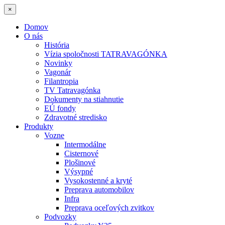
×
Domov
O nás
História
Vízia spoločnosti TATRAVAGÓNKA
Novinky
Vagonár
Filantropia
TV Tatravagónka
Dokumenty na stiahnutie
EÚ fondy
Zdravotné stredisko
Produkty
Vozne
Intermodálne
Cisternové
Plošinové
Výsypné
Vysokostenné a kryté
Preprava automobilov
Infra
Preprava oceľových zvitkov
Podvozky