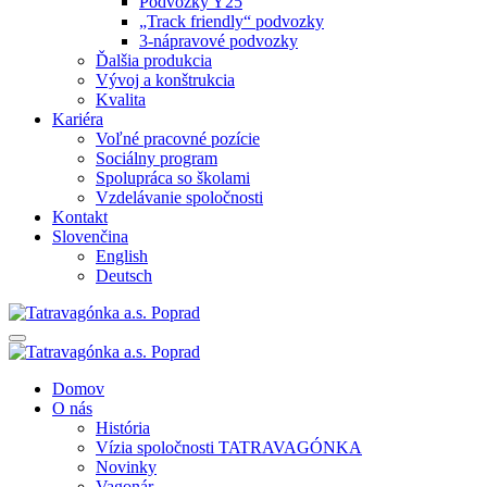
Podvozky Y25
„Track friendly“ podvozky
3-nápravové podvozky
Ďalšia produkcia
Vývoj a konštrukcia
Kvalita
Kariéra
Voľné pracovné pozície
Sociálny program
Spolupráca so školami
Vzdelávanie spoločnosti
Kontakt
Slovenčina
English
Deutsch
Domov
O nás
História
Vízia spoločnosti TATRAVAGÓNKA
Novinky
Vagonár