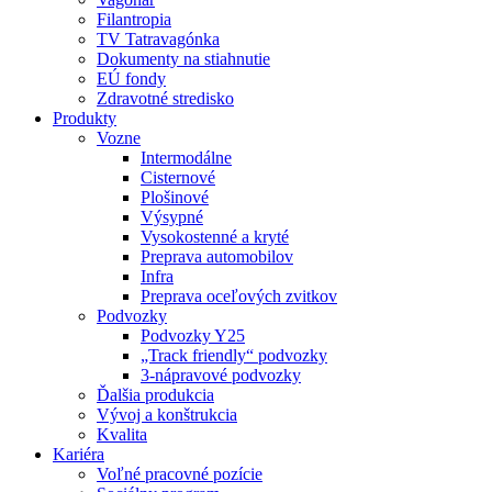
Filantropia
TV Tatravagónka
Dokumenty na stiahnutie
EÚ fondy
Zdravotné stredisko
Produkty
Vozne
Intermodálne
Cisternové
Plošinové
Výsypné
Vysokostenné a kryté
Preprava automobilov
Infra
Preprava oceľových zvitkov
Podvozky
Podvozky Y25
„Track friendly“ podvozky
3-nápravové podvozky
Ďalšia produkcia
Vývoj a konštrukcia
Kvalita
Kariéra
Voľné pracovné pozície