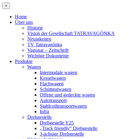
×
Home
Über uns
Historie
Vision der Gesellschaft TATRAVAGÓNKA
Neuigkeiten
TV Tatravagónka
Vagonar – Zeitschrift
Wichtige Dokumente
Produkte
Wagen
Intermodale wagen
Kesselwagen
Flachwagen
Schüttgutwagen
Offene und gedeckte wagen
Autotransport
Stahlcoiltransportwagen
Infra
Drehgestelle
Drehgestelle Y25
„Track friendly“ Drehgestelle
3-achsige Drehgestelle