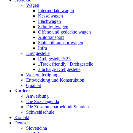
Wagen
Intermodale wagen
Kesselwagen
Flachwagen
Schüttgutwagen
Offene und gedeckte wagen
Autotransport
Stahlcoiltransportwagen
Infra
Drehgestelle
Drehgestelle Y25
„Track friendly“ Drehgestelle
3-achsige Drehgestelle
Weitere fertigungs
Entwicklung und Konstruktion
Qualität
Karriere
Anwerbung
Die Sozialagenda
Die Zusammenarbeit mit Schulen
Schweißschule
Kontakt
Deutsch
Slovenčina