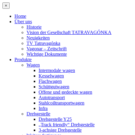
×
Home
Über uns
Historie
Vision der Gesellschaft TATRAVAGÓNKA
Neuigkeiten
TV Tatravagónka
Vagonar – Zeitschrift
Wichtige Dokumente
Produkte
Wagen
Intermodale wagen
Kesselwagen
Flachwagen
Schüttgutwagen
Offene und gedeckte wagen
Autotransport
Stahlcoiltransportwagen
Infra
Drehgestelle
Drehgestelle Y25
„Track friendly“ Drehgestelle
3-achsige Drehgestelle