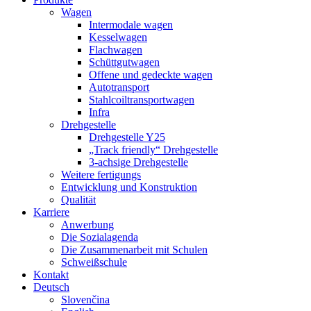
Wagen
Intermodale wagen
Kesselwagen
Flachwagen
Schüttgutwagen
Offene und gedeckte wagen
Autotransport
Stahlcoiltransportwagen
Infra
Drehgestelle
Drehgestelle Y25
„Track friendly“ Drehgestelle
3-achsige Drehgestelle
Weitere fertigungs
Entwicklung und Konstruktion
Qualität
Karriere
Anwerbung
Die Sozialagenda
Die Zusammenarbeit mit Schulen
Schweißschule
Kontakt
Deutsch
Slovenčina