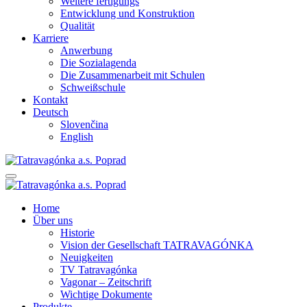
Weitere fertigungs
Entwicklung und Konstruktion
Qualität
Karriere
Anwerbung
Die Sozialagenda
Die Zusammenarbeit mit Schulen
Schweißschule
Kontakt
Deutsch
Slovenčina
English
Home
Über uns
Historie
Vision der Gesellschaft TATRAVAGÓNKA
Neuigkeiten
TV Tatravagónka
Vagonar – Zeitschrift
Wichtige Dokumente
Produkte