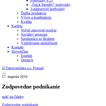
Podvozky Y25
„Track friendly“ podvozky
3-nápravové podvozky
Ďalšia produkcia
Vývoj a konštrukcia
Kvalita
Kariéra
Voľné pracovné pozície
Sociálny program
Spolupráca so školami
Vzdelávanie spoločnosti
Kontakt
Slovenčina
English
Deutsch
17. augusta 2016
Zodpovedne podnikanie
späť na články
Zodpovedne podnikanie