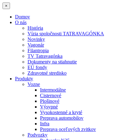
×
Domov
O nás
História
Vízia spoločnosti TATRAVAGÓNKA
Novinky
Vagonár
Filantropia
TV Tatravagónka
Dokumenty na stiahnutie
EÚ fondy
Zdravotné stredisko
Produkty
Vozne
Intermodálne
Cisternové
Plošinové
Výsypné
Vysokostenné a kryté
Preprava automobilov
Infra
Preprava oceľových zvitkov
Podvozky