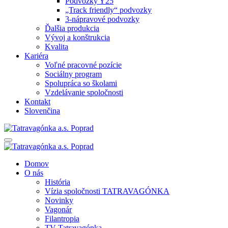
Podvozky Y25
„Track friendly“ podvozky
3-nápravové podvozky
Ďalšia produkcia
Vývoj a konštrukcia
Kvalita
Kariéra
Voľné pracovné pozície
Sociálny program
Spolupráca so školami
Vzdelávanie spoločnosti
Kontakt
Slovenčina
Domov
O nás
História
Vízia spoločnosti TATRAVAGÓNKA
Novinky
Vagonár
Filantropia
TV Tatravagónka