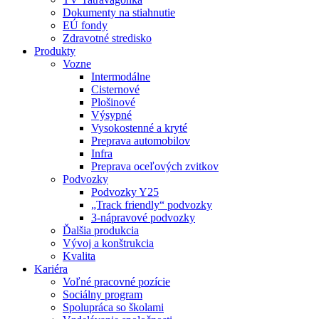
Dokumenty na stiahnutie
EÚ fondy
Zdravotné stredisko
Produkty
Vozne
Intermodálne
Cisternové
Plošinové
Výsypné
Vysokostenné a kryté
Preprava automobilov
Infra
Preprava oceľových zvitkov
Podvozky
Podvozky Y25
„Track friendly“ podvozky
3-nápravové podvozky
Ďalšia produkcia
Vývoj a konštrukcia
Kvalita
Kariéra
Voľné pracovné pozície
Sociálny program
Spolupráca so školami