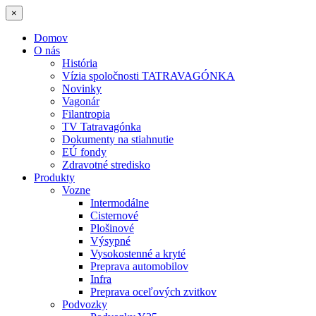
×
Domov
O nás
História
Vízia spoločnosti TATRAVAGÓNKA
Novinky
Vagonár
Filantropia
TV Tatravagónka
Dokumenty na stiahnutie
EÚ fondy
Zdravotné stredisko
Produkty
Vozne
Intermodálne
Cisternové
Plošinové
Výsypné
Vysokostenné a kryté
Preprava automobilov
Infra
Preprava oceľových zvitkov
Podvozky