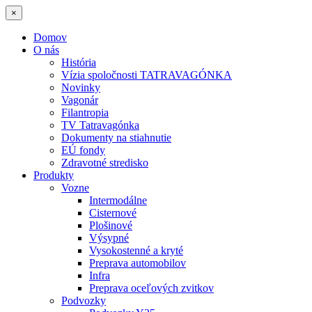
×
Domov
O nás
História
Vízia spoločnosti TATRAVAGÓNKA
Novinky
Vagonár
Filantropia
TV Tatravagónka
Dokumenty na stiahnutie
EÚ fondy
Zdravotné stredisko
Produkty
Vozne
Intermodálne
Cisternové
Plošinové
Výsypné
Vysokostenné a kryté
Preprava automobilov
Infra
Preprava oceľových zvitkov
Podvozky