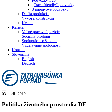
Podvozky Y25
„Track friendly“ podvozky
3-nápravové podvozky
Ďalšia produkcia
Vývoj a konštrukcia
Kvalita
Kariéra
Voľné pracovné pozície
Sociálny program
Spolupráca so školami
Vzdelávanie spoločnosti
Kontakt
Slovenčina
English
Deutsch
03. apríla 2019
Politika životného prostredia DE